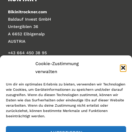
Bikinitrockner.com
Baldauf Invest GmbH
Untergiblen 36
A 6652 Elbigenalp
AUSTRIA
+43 664 450 38 95
info@bikinitrockner.com
Cookie-Zustimmung
verwalten
UID: ATU80456169
Um dir ein optimales Erlebnis zu bieten, verwenden wir Technologien
wie Cookies, um Geräteinformationen zu speichern und/oder darauf
WICHTIG
zuzugreifen. Wenn du diesen Technologien zustimmst, können wir
Daten wie das Surfverhalten oder eindeutige IDs auf dieser Website
verarbeiten. Wenn du deine Zustimmung nicht erteilst oder
Impressum
zurückziehst, können bestimmte Merkmale und Funktionen
Datenschutzerklärung
beeinträchtigt werden.
Cookie-Richtlinie (EU)
AGB