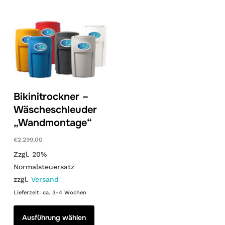
mehrere
mehrer
Varianten
Variant
auf.
auf.
Die
Die
Optionen
Optione
können
können
auf
auf
Bikinitrockner –
der
der
Wäscheschleuder
Produktseite
Produkt
„Wandmontage“
gewählt
gewählt
werden
werden
€
2.299,00
Zzgl. 20%
Normalsteuersatz
zzgl.
Versand
Lieferzeit: ca. 3-4 Wochen
Dieses
Produkt
Ausführung wählen