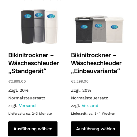
Bikinitrockner –
Bikinitrockner –
Wäscheschleuder
Wäscheschleuder
„Standgerät“
„Einbauvariante“
€
2.899,00
€
2.299,00
Zzgl. 20%
Zzgl. 20%
Normalsteuersatz
Normalsteuersatz
zzgl.
Versand
zzgl.
Versand
Lieferzeit: ca. 2-3 Monate
Lieferzeit: ca. 3-4 Wochen
Dieses
Dieses
Produkt
Produkt
Ausführung wählen
Ausführung wählen
weist
weist