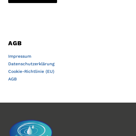
weist
mehrere
Varianten
auf.
Die
Optionen
AGB
können
auf
Impressum
der
Datenschutzerklärung
Produktseite
Cookie-Richtlinie (EU)
gewählt
AGB
werden